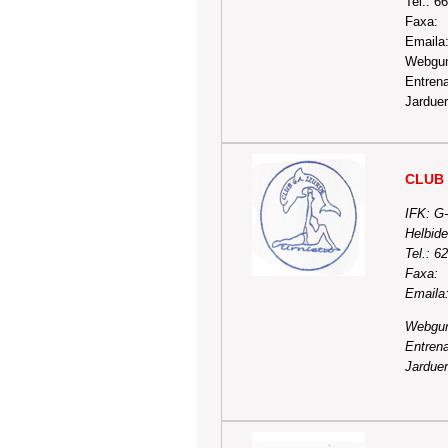
Tel.: 6
Faxa:
Emaila
Webgu
Entrena
Jarduer
CLUB 
IFK: G
Helbide
Tel.: 6
Faxa:
Emaila
Webgu
Entrena
Jarduer