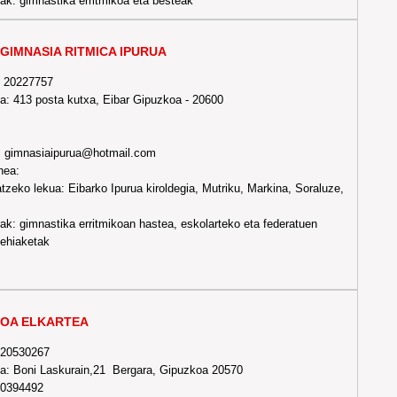
ak: gimnastika erritmikoa eta besteak
GIMNASIA RITMICA IPURUA
- 20227757
a: 413 posta kutxa, Eibar Gipuzkoa - 20600
: gimnasiaipurua@hotmail.com
nea:
tzeko lekua: Eibarko Ipurua kiroldegia, Mutriku, Markina, Soraluze,
ak: gimnastika erritmikoan hastea, eskolarteko eta federatuen
lehiaketak
NOA ELKARTEA
-20530267
ea: Boni Laskurain,21 Bergara, Gipuzkoa 20570
90394492