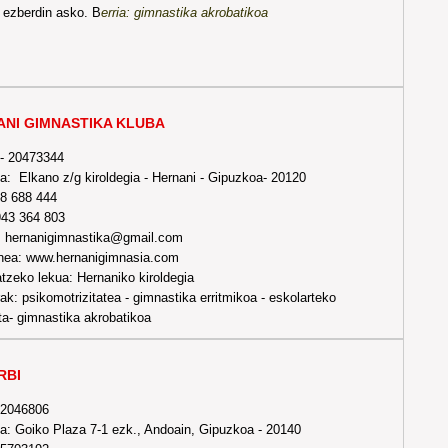
 ezberdin asko. B
erria: gimnastika akrobatikoa
ANI GIMNASTIKA KLUBA
 - 20473344
a: Elkano z/g kiroldegia - Hernani - Gipuzkoa- 20120
88 688 444
943 364 803
: hernanigimnastika@gmail.com
ea: www.hernanigimnasia.com
tzeko lekua: Hernaniko kiroldegia
ak: psikomotrizitatea - gimnastika erritmikoa - eskolarteko
ta- gimnastika akrobatikoa
RBI
-2046806
a: Goiko Plaza 7-1 ezk., Andoain, Gipuzkoa - 20140