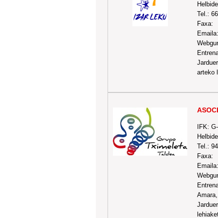
Helbide
Tel.: 6
Faxa:
Emaila
Webgu
Entrena
Jarduer
arteko 
ASOCI
IFK: G
Helbide
Tel.: 9
Faxa:
Emaila
Webgun
Entrena
Amara, 
Jarduer
lehiake