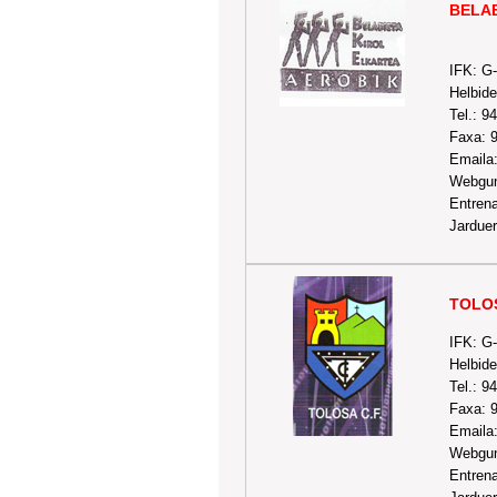
BELAB
IFK: G
Helbide
Tel.: 9
Faxa: 
Emaila
Webgu
Entrena
Jarduer
TOLOS
IFK: G
Helbide
Tel.: 9
Faxa: 
Emaila
Webgune
Entrena