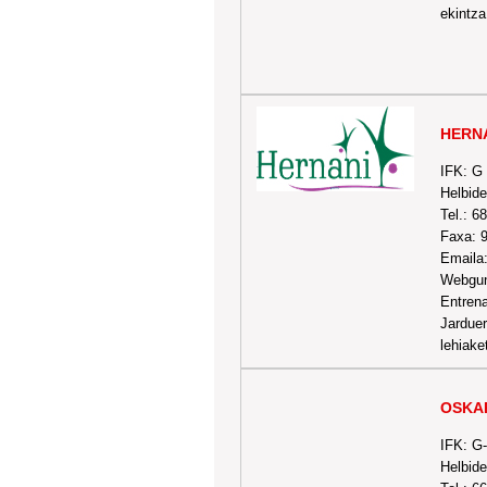
ekintza
HERN
IFK: G
Helbide
Tel.: 6
Faxa: 
Emaila
Webgun
Entrena
Jarduer
lehiake
OSKA
IFK: G
Helbide