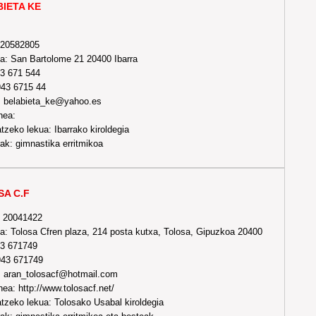
IETA KE
-20582805
a: San Bartolome 21 20400 Ibarra
43 671 544
943 6715 44
: belabieta_ke@yahoo.es
nea:
tzeko lekua: Ibarrako kiroldegia
ak: gimnastika erritmikoa
A C.F
- 20041422
a: Tolosa Cfren plaza, 214 posta kutxa, Tolosa, Gipuzkoa 20400
43 671749
943 671749
: aran_tolosacf@hotmail.com
a: http://www.tolosacf.net/
tzeko lekua: Tolosako Usabal kiroldegia