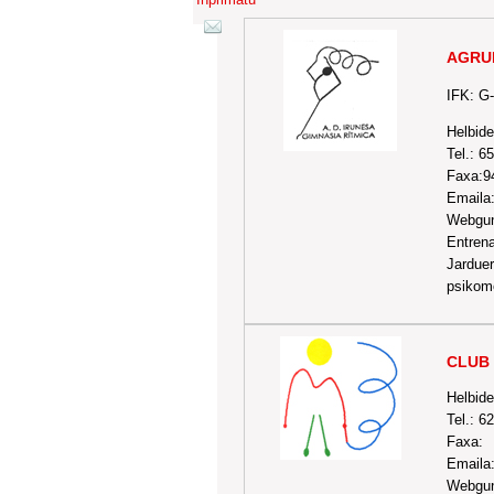
AGRU
IFK: G
Helbide
Tel.: 6
Faxa:9
Emaila
Webgu
Entrena
Jarduer
psikomo
CLUB 
Helbide
Tel.: 
Faxa:
Emaila
Webgu