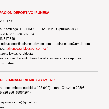
PACIÓN DEPORTIVO IRUNESA
-20611208
a: Karobiaga, 11 - KIROLDEGIA - Irun - Gipuzkoa 20305
56 766 587 - 630 535 184
43 517 349
: adirunesagr@adirunesaritmica.com adirunesagr@gmail.com
nea:
adirunesagr.blogspot.com.es/
tzeko lekua: Kiroldegia
ak: gimnastika erritmikoa - ballet klasikoa - dantza-jazza-
trizitatea
DE GIMNASIA RÍTMICA AYAMENDI
a: Lertxumborro etorbidea 102 (0f.2) - Irun - Gipuzkoa 20303
629 726 256 630642647
: ayamendi.irun@gmail.com
nea: