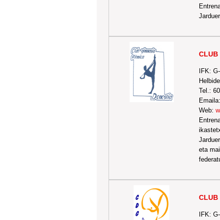
Entrena
Jarduer
CLUB 
IFK: G
Helbide
Tel.: 
Emaila
Web:
w
Entrena
ikastet
Jarduer
eta mai
federat
CLUB 
IFK: G