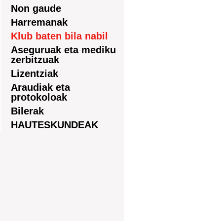
Non gaude
Harremanak
Klub baten bila nabil
Aseguruak eta mediku
zerbitzuak
Lizentziak
Araudiak eta
protokoloak
Bilerak
HAUTESKUNDEAK