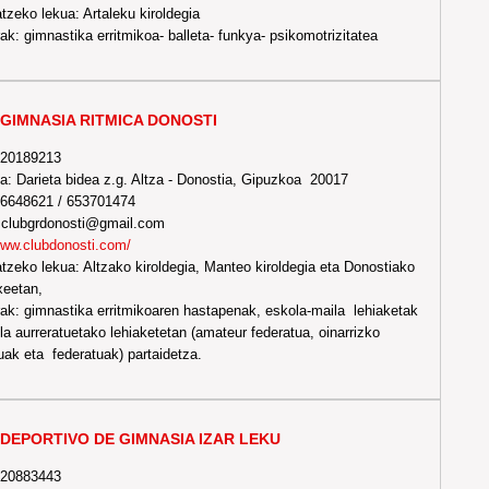
tzeko lekua: Artaleku kiroldegia
ak: gimnastika erritmikoa- balleta- funkya- psikomotrizitatea
GIMNASIA RITMICA DONOSTI
-20189213
a: Darieta bidea z.g. Altza - Donostia, Gipuzkoa 20017
606648621 / 653701474
:clubgrdonosti@gmail.com
ww.clubdonosti.com/
tzeko lekua: Altzako kiroldegia, Manteo kiroldegia eta Donostiako
xeetan,
ak: gimnastika erritmikoaren hastapenak, eskola-maila lehiaketak
la aurreratuetako lehiaketetan (amateur federatua, oinarrizko
uak eta federatuak) partaidetza.
DEPORTIVO DE GIMNASIA IZAR LEKU
-20883443