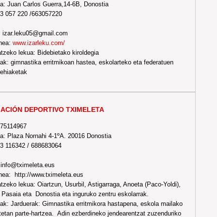
a: Juan Carlos Guerra,14-6B, Donostia
63 057 220 /663057220
: izar.leku05@gmail.com
nea:
www.izarleku.com/
tzeko lekua: Bidebietako kiroldegia
ak: gimnastika erritmikoan hastea, eskolarteko eta federatuen
lehiaketak
ACIÓN DEPORTIVO TXIMELETA
-75114967
a: Plaza Nornahi 4-1ºA. 20016 Donostia
43 116342 / 688683064
:info@tximeleta.eus
ea: http://www.tximeleta.eus
tzeko lekua: Oiartzun, Usurbil, Astigarraga, Anoeta (Paco-Yoldi),
Pasaia eta Donostia eta inguruko zentru eskolarrak.
ak: Jarduerak: Gimnastika erritmikora hastapena, eskola mailako
tetan parte-hartzea. Adin ezberdineko jendearentzat zuzenduriko