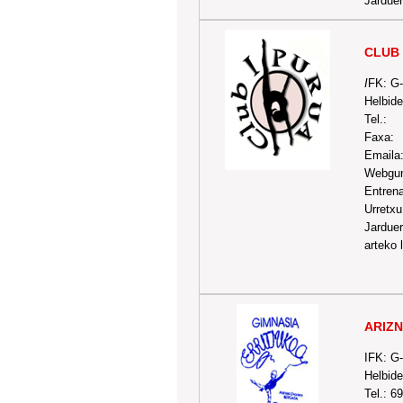
Jarduer
CLUB 
I
FK: G
Helbide
Tel.:
Faxa:
Emaila
Webgu
Entrena
Urretxu
Jarduer
arteko 
ARIZ
IFK: G
Helbid
Tel.: 6