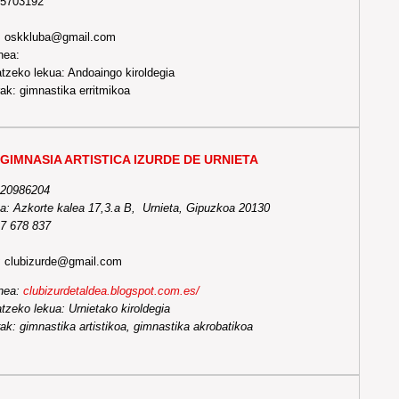
65703192
: oskkluba@gmail.com
nea:
tzeko lekua: Andoaingo kiroldegia
ak: gimnastika erritmikoa
GIMNASIA ARTISTICA IZURDE DE URNIETA
-20986204
a: Azkorte kalea 17,3.a B, Urnieta, Gipuzkoa 20130
27 678 837
:
clubizurde@gmail.com
nea:
clubizurdetaldea.blogspot.com.es/
tzeko lekua: Urnietako kiroldegia
ak: gimnastika artistikoa, gimnastika akrobatikoa